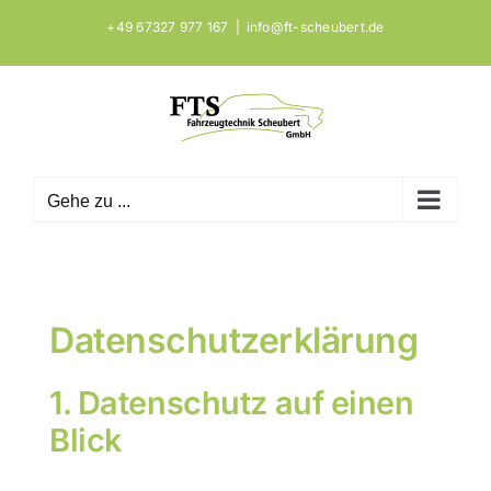
Zum
+49 67327 977 167
|
info@ft-scheubert.de
Inhalt
springen
Gehe zu ...
Datenschutzerklärung
1. Datenschutz auf einen
Blick