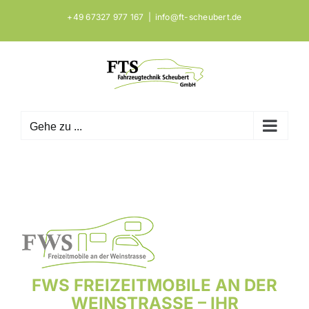
Zum
+49 67327 977 167
|
info@ft-scheubert.de
Inhalt
springen
Gehe zu ...
FWS FREIZEITMOBILE AN DER
WEINSTRASSE – IHR F