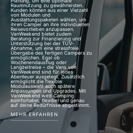
Planung, um eine optimale
Raumnutzung zu gewährleisten.
Kunden können aus einer Vielzahl
von Modulen und
Ausstattungspaketen wählen, um
ihren Camper an ihre individuellen
Reisevorlieben anzupassen.
VanWeekend bietet zudem
Beratung zur Finanzierung und
Unterstützung bei der TÜV-
Abnahme, um eine stressfreie
Übergabe des fertigen Campers zu
ermöglichen. Egal ob
Wochenendausflug oder
Langzeitreise – die Vans von
VanWeekend sind für jedes
Abenteuer ausgelegt. Zusätzlich
ermöglicht die flexible
Modulauswahl auch spätere
Anpassungen und Upgrades. Mit
VanWeekend wird Camping
komfortabel, flexibel und genau
auf deine Bedürfnisse abgestimmt.
MEHR ERFAHREN