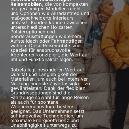
Reisemobilen
, die von kompakten
bis geräumigen Modellen reicht
und Optionen wie Allradantrieb und
maßgeschneiderte Interieurs
umfasst. Kunden können zwischen
unterschiedlichen Holzarten,
Polsteroptionen und
Sonderausstattungen wie einem
Aufstelldach oder Fahrradträger
wählen. Diese Reisemobile sind
speziell für anspruchsvolle
Abenteurer konzipiert, die Wert auf
Stil und Funktionalität legen.
Robeta legt besonderen Wert auf
Qualität und Langlebigkeit der
Materialien, um auch bei intensiver
Nutzung höchste Zuverlässigkeit zu
gewährleisten. Dank der flexiblen
Grundrissoptionen sind die
Fahrzeuge sowohl für lange Reisen
als auch für spontane
Wochenendausflüge bestens
geeignet. Das Unternehmen setzt
auf innovative Technologien, um
maximale Energieeffizienz und
Unabhängigkeit unterwegs zu