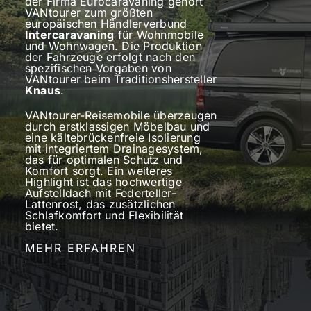
der Firma Eurocaravaning gehört
VANtourer zum größten
europäischen Händlerverbund
Intercaravaning
für Wohnmobile
und Wohnwagen. Die Produktion
der Fahrzeuge erfolgt nach den
spezifischen Vorgaben von
VANtourer beim Traditionshersteller
Knaus
.
VANtourer-Reisemobile überzeugen
durch erstklassigen Möbelbau und
eine kältebrückenfreie Isolierung
mit integriertem Drainagesystem,
das für optimalen Schutz und
Komfort sorgt. Ein weiteres
Highlight ist das hochwertige
Aufstelldach mit Federteller-
Lattenrost, das zusätzlichen
Schlafkomfort und Flexibilität
bietet.
MEHR ERFAHREN