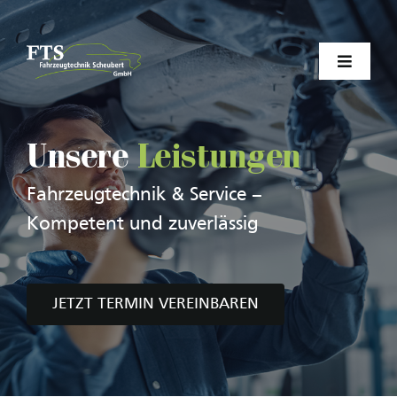
Zum
Inhalt
springen
Toggle
Navigat
HOME
Unsere
Leistungen
LEISTUNGEN
Fahrzeugtechnik & Service –
Kompetent und zuverlässig
REISEMOBILE
KONTAKT
JETZT TERMIN VEREINBAREN