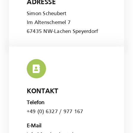
Leaflet
|
Map tiles by
CARTO
, under
CC BY 3.0
. Data by
ADRESSE
OpenStreetMap
, under ODbL.
Simon Scheubert
Im Altenschemel 7
67435 NW-Lachen Speyerdorf
KONTAKT
Telefon
+49 (0) 6327 / 977 167
E-Mail