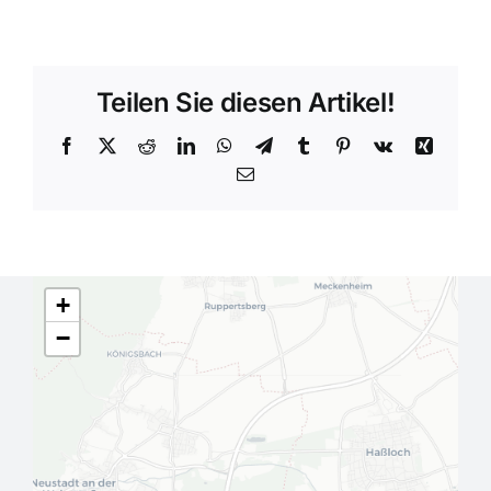
Teilen Sie diesen Artikel!
Facebook
X
Reddit
LinkedIn
WhatsApp
Telegram
Tumblr
Pinterest
Vk
Xing
E-
Mail
+
−