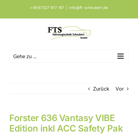
Zum
+49 67327 977 167
|
info@ft-scheubert.de
Inhalt
springen
Gehe zu ...
Zurück
Vor
Forster 636 Vantasy VIBE
Zeige
grösseres
Edition inkl ACC Safety Pak
Bild