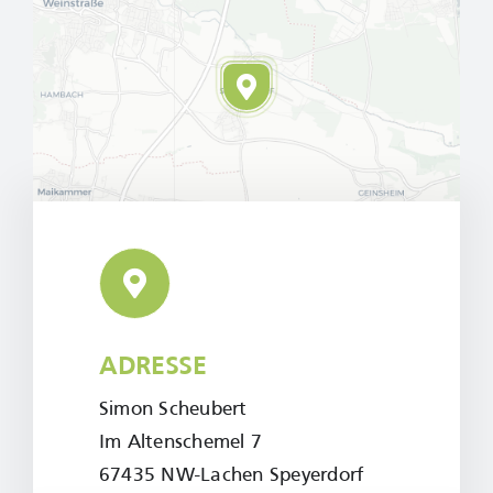
Leaflet
|
Map tiles by
CARTO
, under
CC BY 3.0
. Data by
ADRESSE
OpenStreetMap
, under ODbL.
Simon Scheubert
Im Altenschemel 7
67435 NW-Lachen Speyerdorf